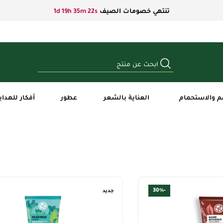
تنتهي خصومات الصيف
1d 19h 35m 21s
م والاستحمام
العناية بالشعر
عطور
أفكار للهداي
جديد
-30%