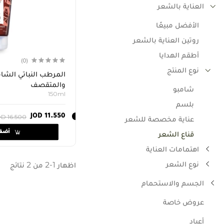
العناية بالشعر
الأفضل مبيعًا
روتين العناية بالشعر
أطقم الهدايا
(0)
نوع المنتج
المرطب النباتي الشا
والمتقصف
شامبو
150ml
بلسم
JOD 11.550
D 16.500
عناية مخصصة للشعر
قناع الشعر
أضف إلى السلة
اهتمامات العناية
نوع الشعر
اظهار 1-2 من 2 نتائج
الجسم والاستحمام
عروض خاصة
أعياد